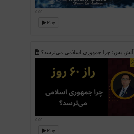
0:00
Play
0:00
Play