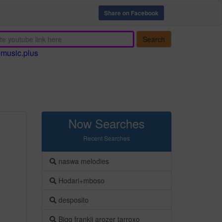
Share on Facebook
Search
emusic.plus
Now Searches
Recent Searches
naswa melodies
Hodari+mboso
desposito
Bigg frankii arozer tarroxo