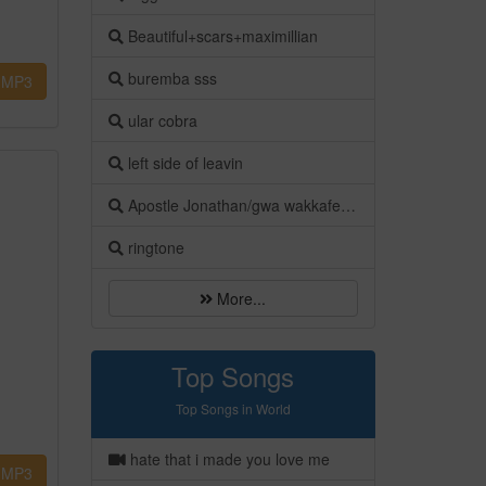
Beautiful+scars+maximillian
buremba sss
MP3
ular cobra
left side of leavin
Apostle Jonathan/gwa wakkafeeling
ringtone
More...
Top Songs
Top Songs in World
hate that i made you love me
MP3