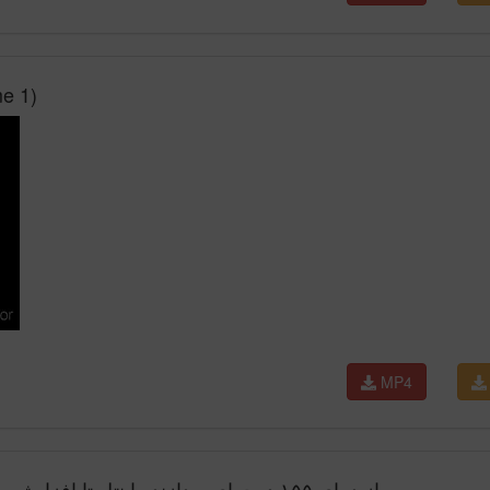
me 1)
MP4
از دمای ۱۵۵ درجه‌ای پردازنده اینتل تا افزایش ۳۰ درصدی قیمت کارت‌های انویدیا | سیلیکن