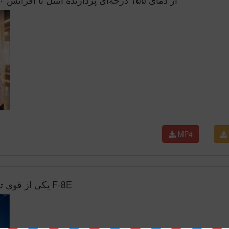
MP4
یکی از قوی ترین جتای وارتاندر که دست کم گرفته شده F-8E