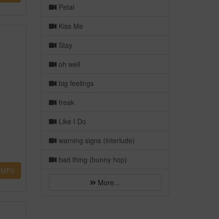
Petal
Kiss Me
Stay
oh well
big feelings
freak
Like I Do
warning signs (interlude)
bad thing (bunny hop)
MP3
More...