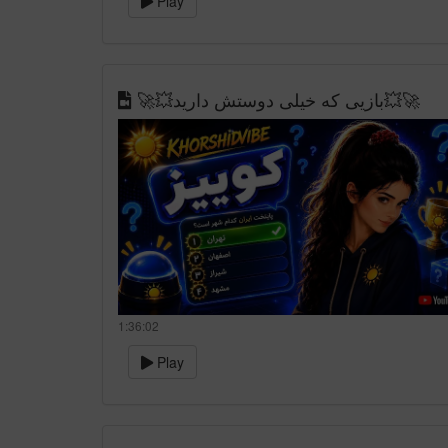
Play
🚀💥بازیی که خیلی دوستش دارید💥🚀
1:36:02
Play