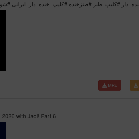
لطفا حما #shorts #ده_دار #کلیپ_طنز #طنزخنده #کلیپ_خنده_دار_ایرانی #شوخی_خنده
MP4
2026 with Jadi! Part 6