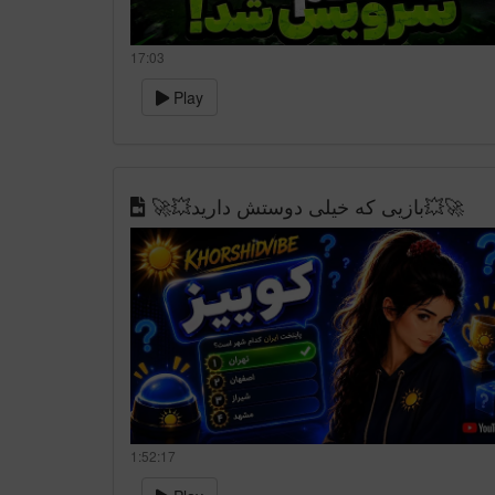
17:03
Play
🚀💥بازیی که خیلی دوستش دارید💥🚀
1:52:17