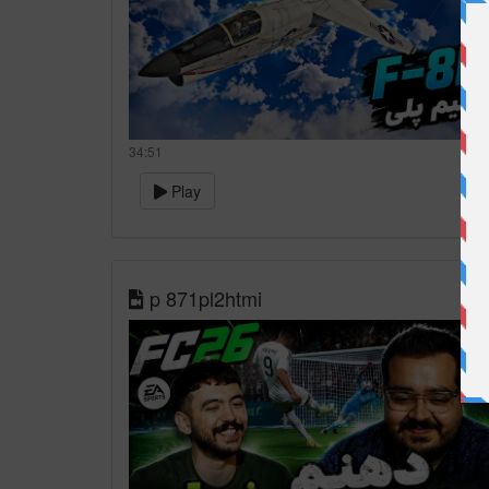
34:51
Play
p 871pl2htmi