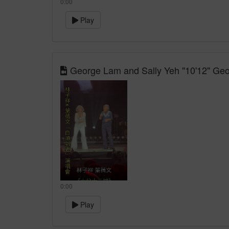
0:00
Play
George Lam and Sally Yeh "10'12" Geo
0:00
Play