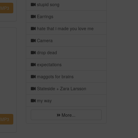
stupid song
MP3
Earrings
hate that i made you love me
Camera
drop dead
expectations
maggots for brains
Stateside + Zara Larsson
my way
More...
MP3