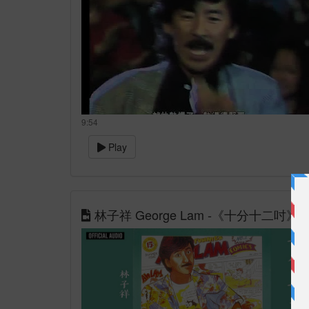
9:54
Play
林子祥 George Lam -《十分十二吋》Offic