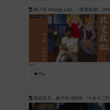
林子祥 George Lam -《敢愛敢做》Offic
5:01
Play
簡直逆天，林子祥1985年《十分十二