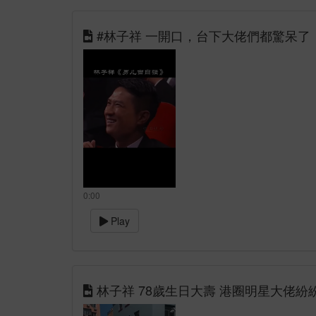
#林子祥 一開口，台下大佬們都驚呆了
0:00
Play
林子祥 78歲生日大壽 港圈明星大佬紛紛