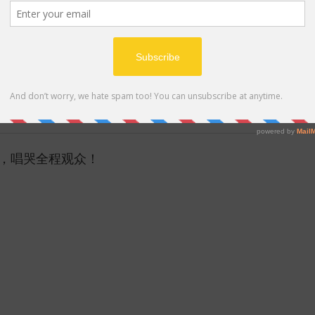
MP4
旧，唱哭全程观众！