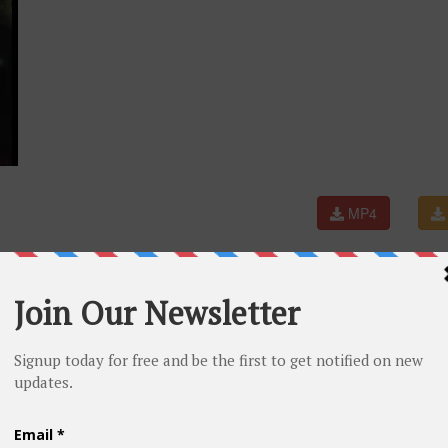
MP4
ial Audio