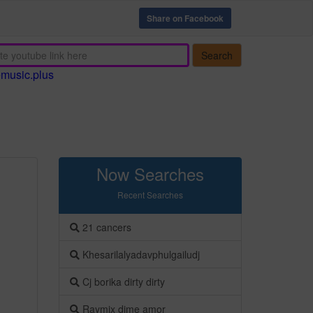
Share on Facebook
Search
emusic.plus
Now Searches
Recent Searches
21 cancers
Khesarilalyadavphulgailudj
Cj borika dirty dirty
Raymix dime amor