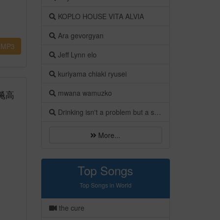
KOPLO HOUSE VITA ALVIA
Ara gevorgyan
MP3
Jeff Lynn elo
kuriyama chiaki ryusei
飚高
mwana wamuzko
Drinking isn't a problem but a solution
More...
Top Songs
Top Songs in World
the cure