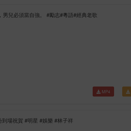
，男兒必須當自強。 #勵志#粵語#經典老歌
MP4
到場祝賀 #明星 #娛樂 #林子祥