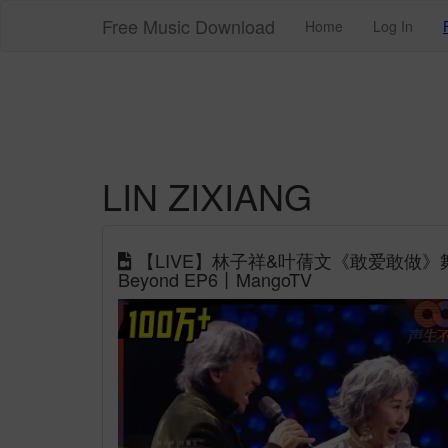
Free Music Download
Home
Log In
LIN ZIXIANG
【LIVE】林子祥&叶蒨文《敢爱敢做》舞台
Beyond EP6丨MangoTV