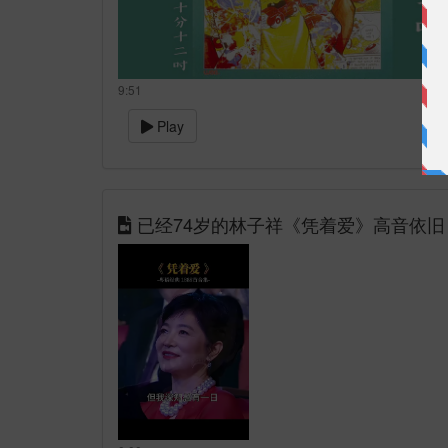
9:51
Play
已经74岁的林子祥《凭着爱》高音依