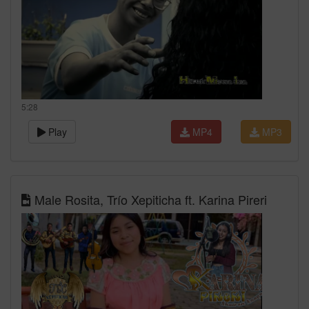
5:28
Play
MP4
MP3
Male Rosita, Trío Xepiticha ft. Karina Pireri