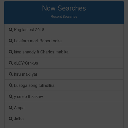
Now Searches
Recent Searches
Png lastest 2018
Lalafare morI Robert oeka
king shaddy ft Charles mabika
eLOYrCrnx9s
hiru maki yai
Lusoga song tulindilira
y celeb ft zakaw
Ampal
Jaiho