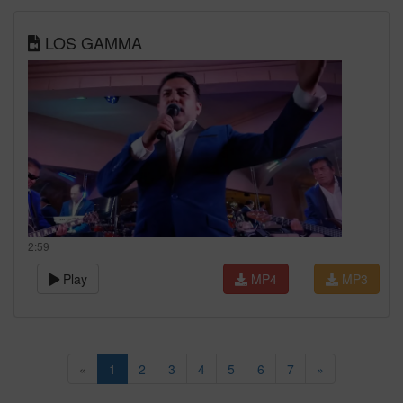
LOS GAMMA
2:59
Play
MP4
MP3
«
1
2
3
4
5
6
7
»