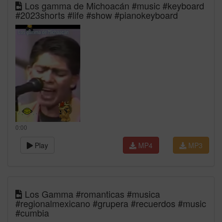
Los gamma de Michoacán #music #keyboard
#2023shorts #life #show #pianokeyboard
0:00
Play
MP4
MP3
Los Gamma #romanticas #musica
#regionalmexicano #grupera #recuerdos #music
#cumbia