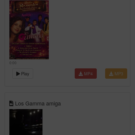
0:00
Play
MP4
MP3
Los Gamma amiga