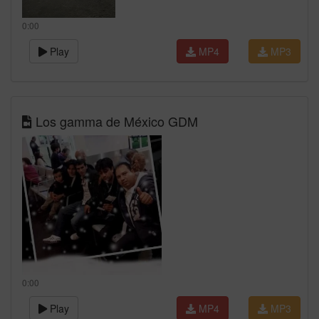
0:00
Play
MP4
MP3
Los gamma de México GDM
0:00
Play
MP4
MP3