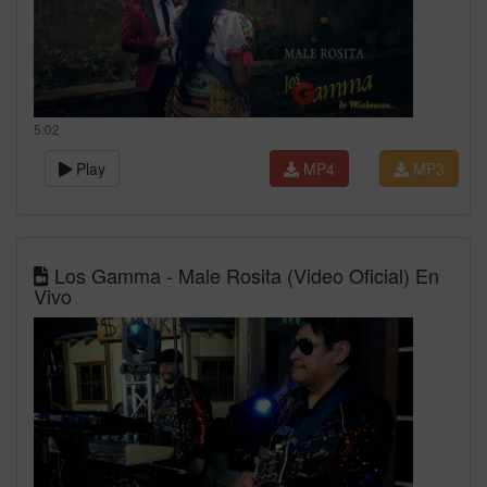
5:02
Play
MP4
MP3
Los Gamma - Male Rosita (Video Oficial) En
Vivo