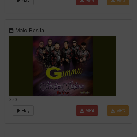
Play
MP4
MP3
Male Rosita
3:20
Play
MP4
MP3