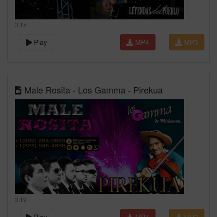
3:15
Play
MP4
MP3
Male Rosita - Los Gamma - Pirekua
3:19