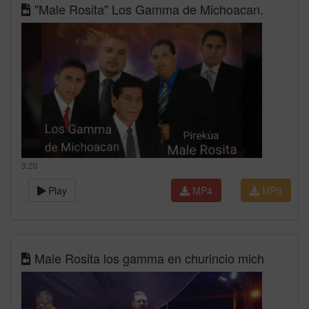
"Male Rosita" Los Gamma de Michoacan.
3:20
Play
MP4
MP3
Male Rosita los gamma en churincio mich