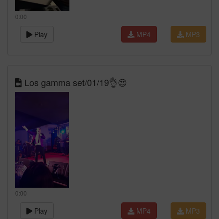
0:00
Play
MP4
MP3
Los gamma set/01/19👌😍
0:00
Play
MP4
MP3