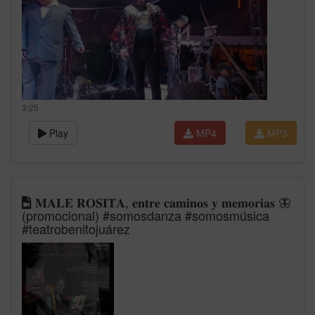
3:25
Play
MP4
MP3
𝐌𝐀𝐋𝐄 𝐑𝐎𝐒𝐈𝐓𝐀, 𝐞𝐧𝐭𝐫𝐞 𝐜𝐚𝐦𝐢𝐧𝐨𝐬 𝐲 𝐦𝐞𝐦𝐨𝐫𝐢𝐚𝐬 🦋
(promocional) #somosdanza #somosmúsica
#teatrobenitojuárez