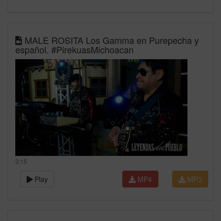
MALE ROSITA Los Gamma en Purepecha y
español. #PirekuasMichoacan
3:15
Play
MP4
MP3