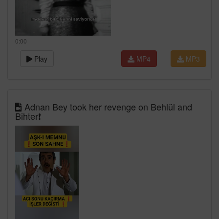
0:00
Play
MP4
MP3
Adnan Bey took her revenge on Behlül and
Bihter❗