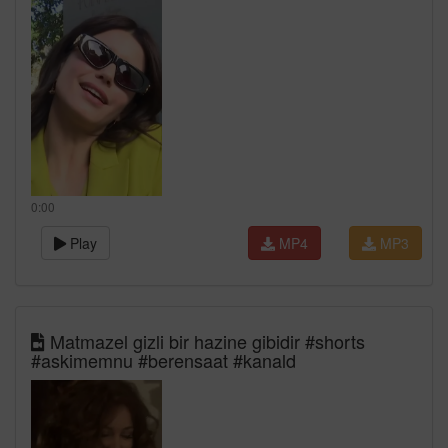
0:00
Play
MP4
MP3
Matmazel gizli bir hazine gibidir #shorts
#askimemnu #berensaat #kanald