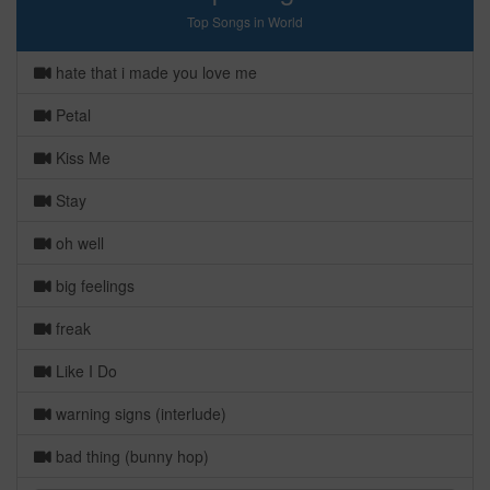
Top Songs in World
hate that i made you love me
Petal
Kiss Me
Stay
oh well
big feelings
freak
Like I Do
warning signs (interlude)
bad thing (bunny hop)