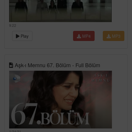
9:22
Play
MP4
MP3
Aşk-ı Memnu 67. Bölüm - Full Bölüm
1:24:31