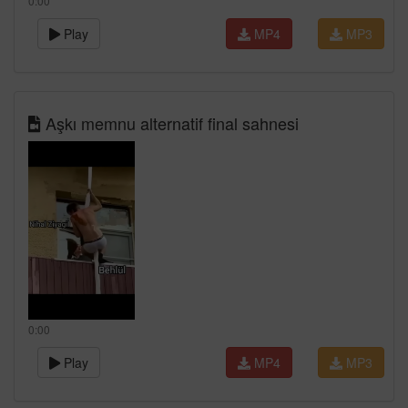
0:00
Play
MP4
MP3
Aşkı memnu alternatif final sahnesi
0:00
Play
MP4
MP3