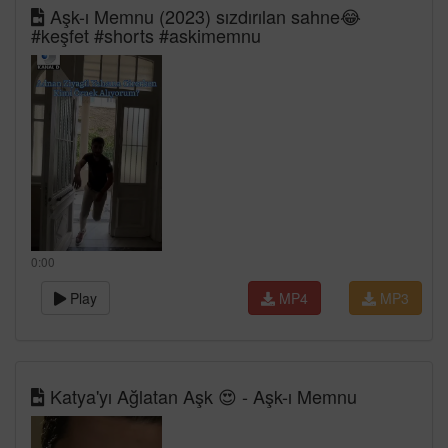
Aşk-ı Memnu (2023) sızdırılan sahne😂
#keşfet #shorts #askimemnu
0:00
Play
MP4
MP3
Katya'yı Ağlatan Aşk 😍 - Aşk-ı Memnu