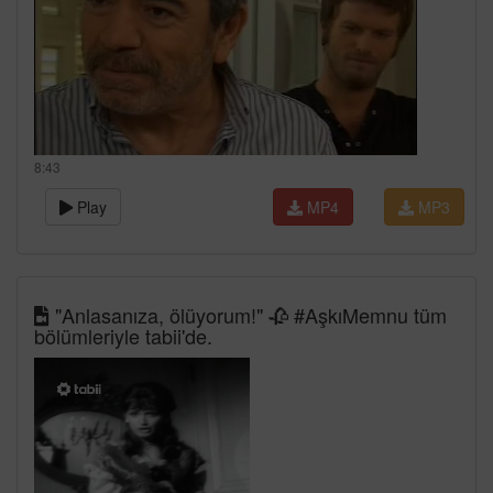
8:43
Play
MP4
MP3
"Anlasanıza, ölüyorum!" 🥀 #AşkıMemnu tüm
bölümleriyle tabii'de.