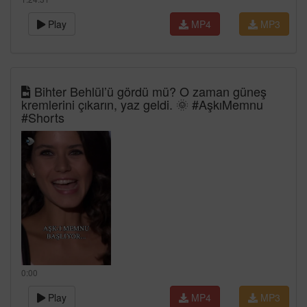
Play
MP4
MP3
Bihter Behlül’ü gördü mü? O zaman güneş
kremlerini çıkarın, yaz geldi. 🌞 #AşkıMemnu
#Shorts
0:00
Play
MP4
MP3