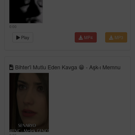
0:00
Play
MP4
MP3
Bihter'i Mutlu Eden Kavga 😁 - Aşk-ı Memnu