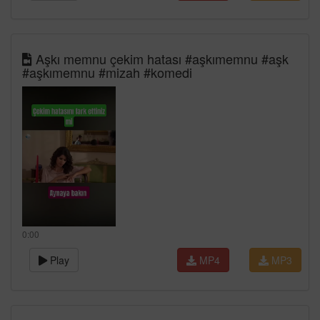
Aşkı memnu çekim hatası #aşkımemnu #aşk
#aşkımemnu #mizah #komedi
0:00
Play
MP4
MP3