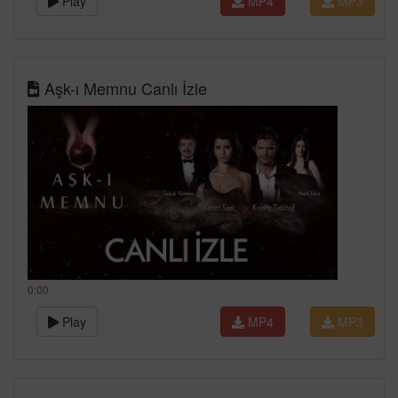
Play
MP4
MP3
Aşk-ı Memnu Canlı İzle
0:00
Play
MP4
MP3