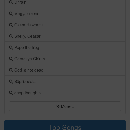
D train
Magyar+zene
Qasm Hawrami
Shelly. Ceasar
Pepe the frog
Gomezya Chiuta
God is not dead
Süpriz olala
deep thoughts
More...
Top Songs