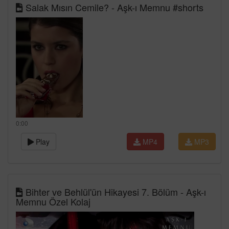
Salak Mısın Cemile? - Aşk-ı Memnu #shorts
0:00
Play
MP4
MP3
Bihter ve Behlül'ün Hikayesi 7. Bölüm - Aşk-ı
Memnu Özel Kolaj