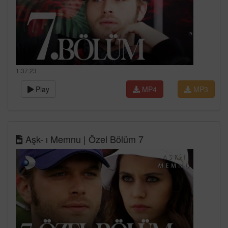
1:37:23
Play
MP4
MP3
Aşk- ı Memnu | Özel Bölüm 7