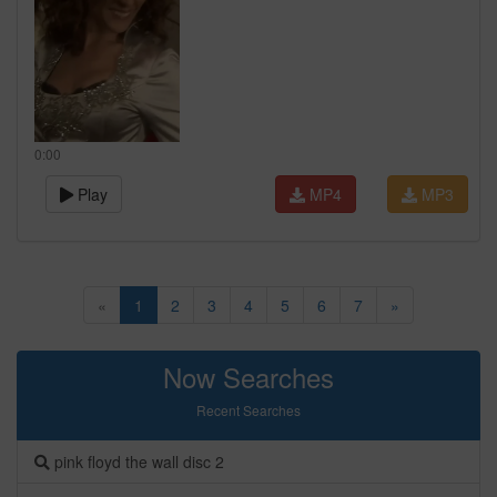
0:00
Play
MP4
MP3
«
1
2
3
4
5
6
7
»
Now Searches
Recent Searches
pink floyd the wall disc 2