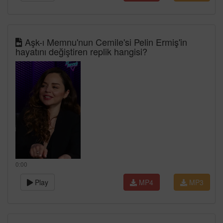
Aşk-ı Memnu'nun Cemile'si Pelin Ermiş'in
hayatını değiştiren replik hangisi?
0:00
Play
MP4
MP3