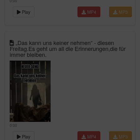
0:00
Play
MP4
MP3
„Das kann uns keiner nehmen“ - diesen
Freitag.Es geht um all die Erinnerungen,die für
immer bleiben.
0:00
Play
MP4
MP3