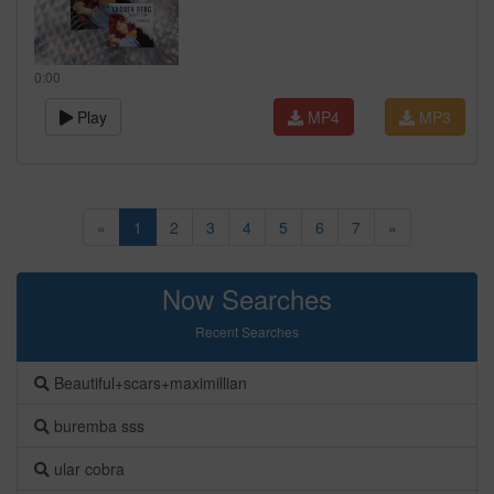
0:00
Play
MP4
MP3
«
1
2
3
4
5
6
7
»
Now Searches
Recent Searches
Beautiful+scars+maximillian
buremba sss
ular cobra