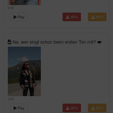
0:00
Play
MP4
MP3
Na, wer singt schon beim ersten Ton mit? ❤️
0:00
Play
MP4
MP3