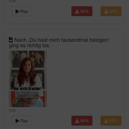
0:00
Play
MP4
MP3
Nach „Du hast mich tausendmal belogen“
ging es richtig los.
0:00
Play
MP4
MP3