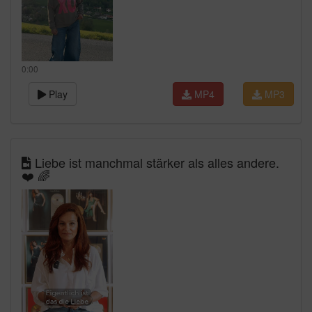
0:00
Play
MP4
MP3
Liebe ist manchmal stärker als alles andere.
❤️ 🌈