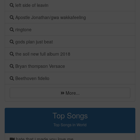
left side of leavin
Apostle Jonathan/gwa wakkafeeling
ringtone
gods plan just beat
the soil new full album 2018
Bryan thompson Versace
Beethoven fidelio
More...
Top Songs
Top Songs in World
hate that i made you love me