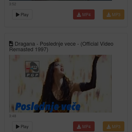
3:52
Play
MP4
MP3
Dragana - Poslednje vece - (Official Video
Remasted 1997)
3:48
Play
MP4
MP3