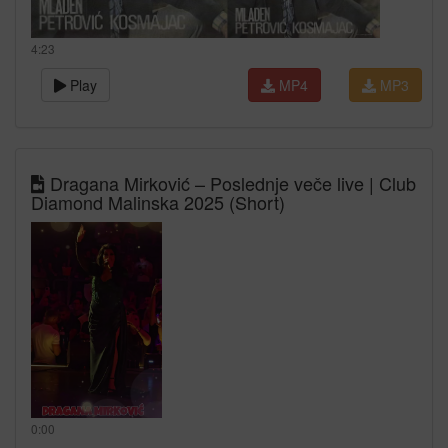
4:23
Play
MP4
MP3
Dragana Mirković – Poslednje veče live | Club
Diamond Malinska 2025 (Short)
0:00