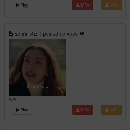
Play
MP4
MP3
𝐒efirin 𝔎izi | poslednje vece 💔
0:00
Play
MP4
MP3