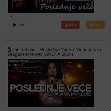
3:52
Play
MP4
MP3
Tanja Savić – Poslednje Veče + Videoporuka
Dragane Mirković (ARENA 2024)
3:16