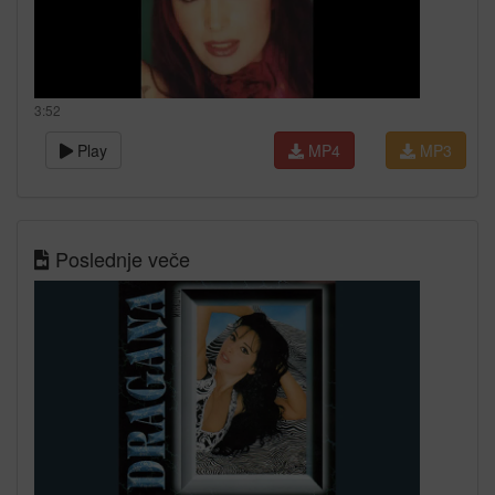
3:52
Play
MP4
MP3
Poslednje veče