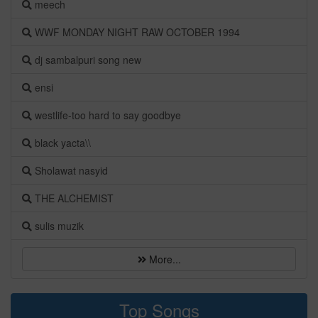
meech
WWF MONDAY NIGHT RAW OCTOBER 1994
dj sambalpuri song new
ensi
westlife-too hard to say goodbye
black yacta\\
Sholawat nasyid
THE ALCHEMIST
sulis muzik
More...
Top Songs