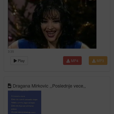
3:35
Play
MP4
MP3
Dragana Mirkovic ,,Poslednje vece,,