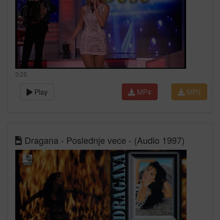
3:25
Play
MP4
MP3
Dragana - Poslednje vece - (Audio 1997)