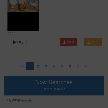
0:00
Play
MP4
MP3
«
1
2
3
4
5
6
7
»
Now Searches
Recent Searches
WWII movies