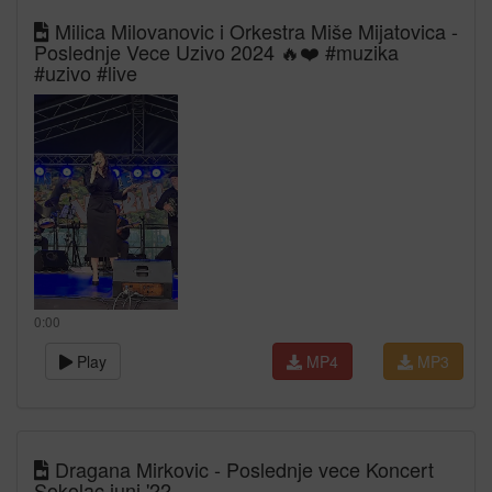
Milica Milovanovic i Orkestra Miše Mijatovica -
Poslednje Vece Uzivo 2024 🔥❤️ #muzika
#uzivo #live
0:00
Play
MP4
MP3
Dragana Mirkovic - Poslednje vece Koncert
Sokolac juni '22