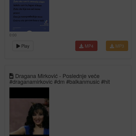
0:00
Play
MP4
MP3
Dragana Mirković - Poslednje veče
#draganamirkovic #dm #balkanmusic #hit