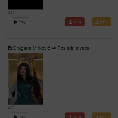
0:00
Play
MP4
MP3
Dragana Mirković 👑 Poslednje vece⭐
0:00
Play
MP4
MP3