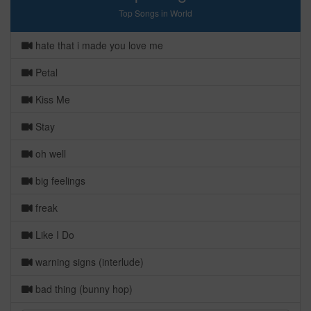
Top Songs in World
hate that i made you love me
Petal
Kiss Me
Stay
oh well
big feelings
freak
Like I Do
warning signs (interlude)
bad thing (bunny hop)