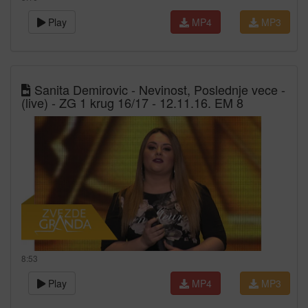
Play
MP4
MP3
Sanita Demirovic - Nevinost, Poslednje vece -
(live) - ZG 1 krug 16/17 - 12.11.16. EM 8
8:53
Play
MP4
MP3