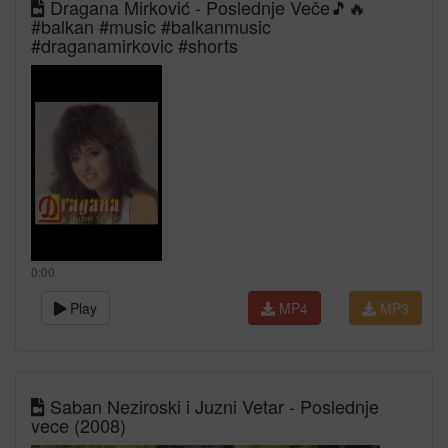
Dragana Mirković - Poslednje Veče🎵🔥
#balkan #music #balkanmusic
#draganamirkovic #shorts
0:00
Play
MP4
MP3
Saban Neziroski i Juzni Vetar - Poslednje
vece (2008)