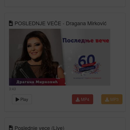
POSLEDNJE VEČE - Dragana Mirković
3:43
Play
MP4
MP3
Poslednje vece (Live)