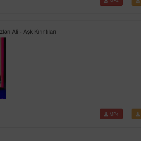
MP4
rı Ali - Aşk Kırıntıları
MP4