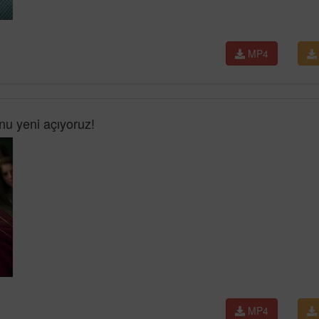
MP4
u yeni açıyoruz!
MP4