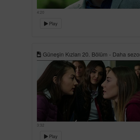
4:20
Play
Güneşin Kızları 20. Bölüm - Daha sezon
3:32
Play