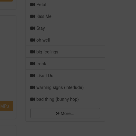
Petal
Kiss Me
Stay
oh well
big feelings
freak
Like I Do
warning signs (interlude)
bad thing (bunny hop)
MP3
More...