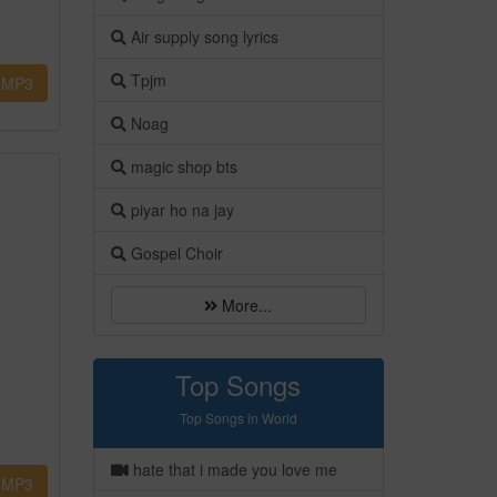
Air supply song lyrics
Tpjm
MP3
Noag
magic shop bts
piyar ho na jay
Gospel Choir
More...
Top Songs
Top Songs in World
hate that i made you love me
MP3