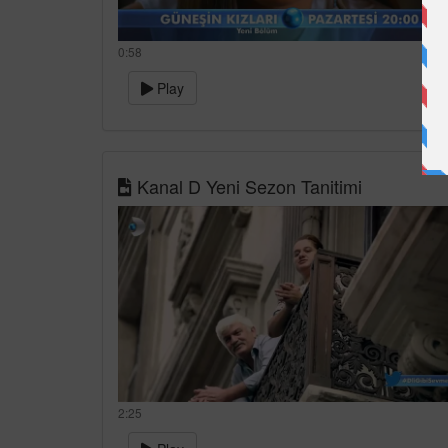
0:58
Play
Kanal D Yeni Sezon Tanitimi
2:25