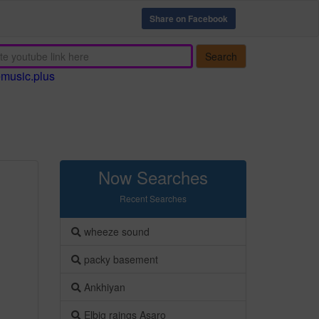
Share on Facebook
Search
emusic.plus
Now Searches
Recent Searches
wheeze sound
packy basement
Ankhiyan
Elbig raings Asaro